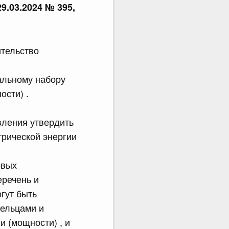
29.03.2024 № 395,
ительство
альному набору
ости) .
вления утвердить
трической энергии
овых
еречень и
гут быть
ельцами и
и (мощности) , и