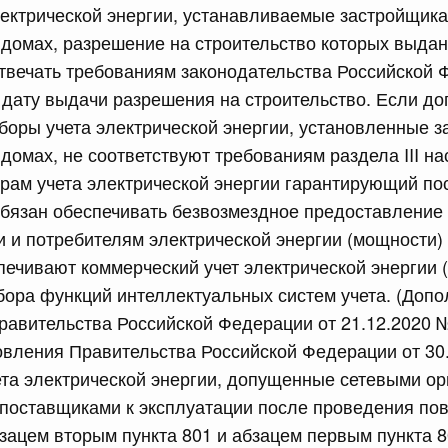
рактов
ектрической энергии, устанавливаемые застройщика
домах, разрешение на строительство которых выдан
отвечать требованиям законодательства Российской 
сийской Федерации от 18.07.2026 г. № 909
дату выдачи разрешения на строительство. Если до
Правительства Российской Федерации от 17 февраля
боры учета электрической энергии, установленные 
домах, не соответствуют требованиям раздела III н
орам учета электрической энергии гарантирующий по
сийской Федерации от 18.07.2026 г. № 908
обязан обеспечивать безвозмездное предоставление
и и потребителям электрической энергии (мощности) 
стным детективом Федеральной службы войск
ции (территориального органа), предоставившей
печивают коммерческий учет электрической энергии 
ктивной деятельности, о заключении договора на
оказания сыскных услуг
ора функций интеллектуальных систем учета. (Допо
авительства Российской Федерации от 21.12.2020 
вления Правительства Российской Федерации от 30
сийской Федерации от 18.07.2026 г. № 910
та электрической энергии, допущенные сетевыми ор
 Правительства Российской Федерации
поставщиками к эксплуатации после проведения пов
1
бзацем вторым пункта 801 и абзацем первым пункта 