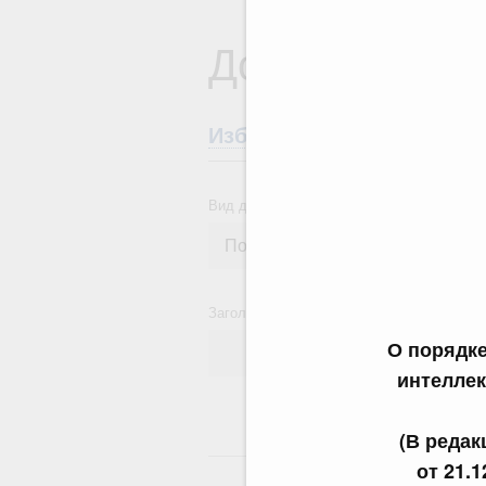
Документы
Избранные документы со
Вид документа
Заголовок или текст документа
О порядк
интеллек
(В реда
24
от 21.1