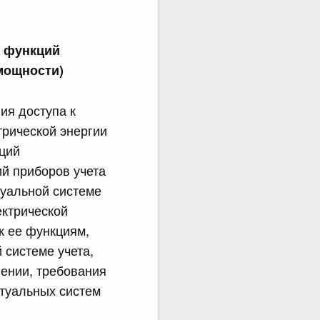
а функций
мощности)
ия доступа к
трической энергии
кций
ий приборов учета
туальной системе
ектрической
к ее функциям,
системе учета,
нении, требования
туальных систем