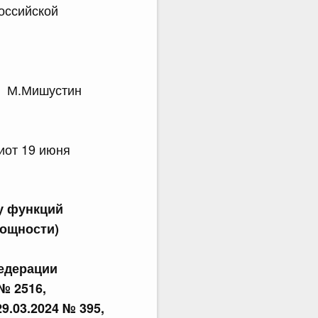
оссийской
М.Мишустин
от 19 июня
у функций
мощности)
едерации
 № 2516,
29.03.2024 № 395,