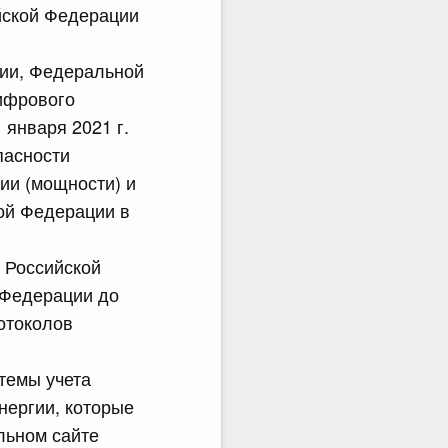
йской Федерации
ции, Федеральной
цифрового
 января 2021 г.
пасности
ии (мощности) и
ой Федерации в
 Российской
 Федерации до
отоколов
темы учета
нергии, которые
льном сайте