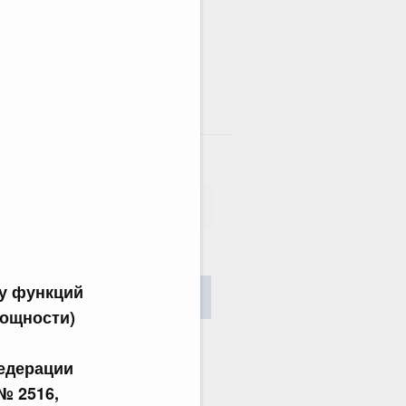
там
сания
у функций
Найти
мощности)
едерации
 № 2516,