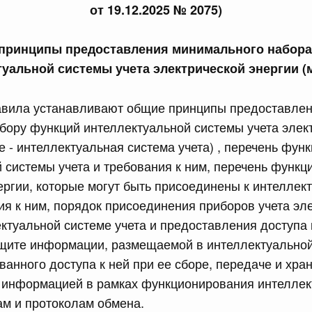
от 19.12.2025 № 2075)
сийской Федерации от 21.07.2026 г. № 916
 принципы предоставления минимального набор
равительства Российской Федерации от 25 ноября 2025
туальной системы учета электрической энергии (
авила устанавливают общие принципы предоставлен
ору функций интеллектуальной системы учета элек
сийской Федерации от 21.07.2026 г. № 918
е - интеллектуальная система учета) , перечень фун
равительства Российской Федерации от 29 июня 2021 г.
 системы учета и требования к ним, перечень функц
ергии, которые могут быть присоединены к интеллек
ния к ним, порядок присоединения приборов учета эл
сийской Федерации от 21.07.2026 г. № 920
ектуальной системе учета и предоставления доступа 
равительства Российской Федерации от 30 сентября
щите информации, размещаемой в интеллектуальной 
ванного доступа к ней при ее сборе, передаче и хра
а информацией в рамках функционирования интеллек
сийской Федерации от 21.07.2026 г. № 919
ам и протоколам обмена.