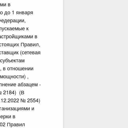
ми в
о до 1 января
Федерации,
пускаемые к
застройщиками в
астоящих Правил,
ставщик (сетевая
 субъектам
, в отношении
(мощности) ,
лнение абзацем -
№ 2184) (В
.12.2022 № 2554)
ганизациями и
ерки в
802 Правил