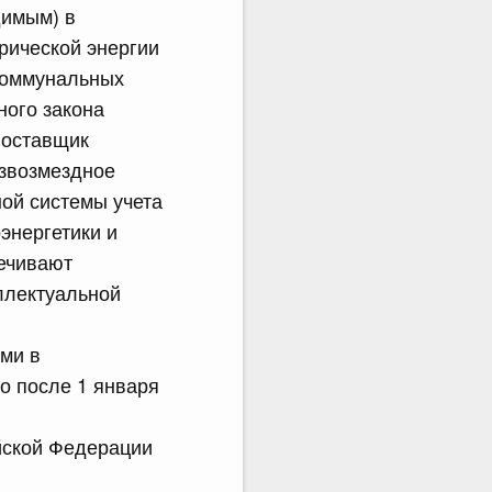
димым) в
трической энергии
 коммунальных
ного закона
поставщик
езвозмездное
ой системы учета
энергетики и
печивают
еллектуальной
ми в
о после 1 января
йской Федерации