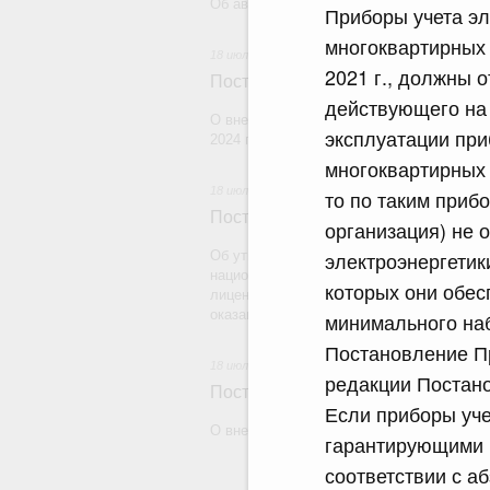
Об авансировании государственных конт
Приборы учета эл
многоквартирных 
18 июля 2026
2021 г., должны 
Постановление Правительства Рос
действующего на 
О внесении изменения в постановление 
эксплуатации при
2024 г. № 179
многоквартирных 
18 июля 2026
то по таким приб
Постановление Правительства Рос
организация) не 
электроэнергетик
Об утверждении Правил уведомления ча
национальной гвардии Российской Федера
которых они обес
лицензию на осуществление частной дете
оказание сыскных услуг и об окончании 
минимального наб
Постановление Пр
18 июля 2026
редакции Постано
Постановление Правительства Рос
Если приборы уче
О внесении изменений в некоторые акты
гарантирующими 
соответствии с а