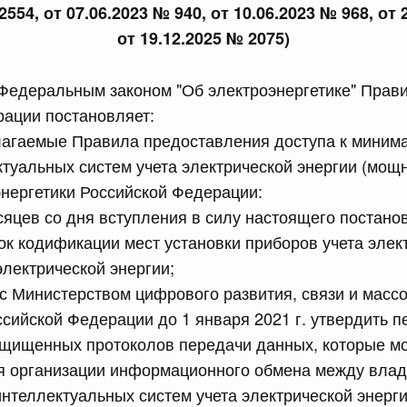
2554, от 07.06.2023 № 940, от 10.06.2023 № 968, от 
сийской Федерации от 24.07.2026 г. № 933
от 19.12.2025 № 2075)
четной процентной ставки размещения средств резерва
ования Российской Федерации по обязательному
 Федеральным законом "Об электроэнергетике" Прав
рации постановляет:
3 июля, четверг
илагаемые Правила предоставления доступа к миним
туальных систем учета электрической энергии (мощн
сийской Федерации от 23.07.2026 г. № 927
энергетики Российской Федерации:
сяцев со дня вступления в силу настоящего постано
 внесении изменений в Соглашение о единых принципах и
й (изделий медицинского назначения и медицинской
ок кодификации мест установки приборов учета элек
еского союза от 23 декабря 2014 года
электрической энергии;
с Министерством цифрового развития, связи и масс
сийской Федерации от 23.07.2026 г. № 926
сийской Федерации до 1 января 2021 г. утвердить п
щищенных протоколов передачи данных, которые мо
 между Правительством Российской Федерации и
менной трудовой деятельности граждан одного
я организации информационного обмена между влад
арства
нтеллектуальных систем учета электрической энерги