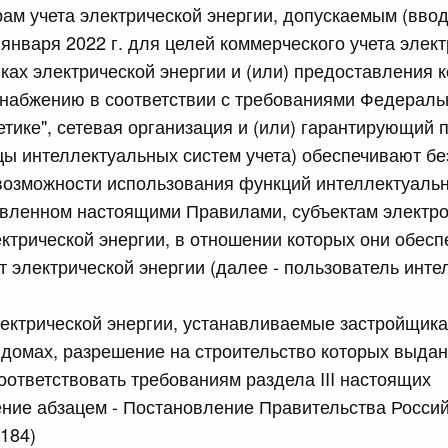
рам учета электрической энергии, допускаемым (вво
равительства Российской Федерации от 12 марта 2022 г.
 января 2022 г. для целей коммерческого учета элек
ках электрической энергии и (или) предоставления
юля, понедельник
снабжению в соответствии с требованиями Федераль
етике", сетевая организация и (или) гарантирующий 
сийской Федерации от 20.07.2026 г. № 915
цы интеллектуальных систем учета) обеспечивают б
равительства Российской Федерации от 1 декабря 2021
возможности использования функций интеллектуальн
овленном настоящими Правилами, субъектам электро
ктрической энергии, в отношении которых они обес
 июля, суббота
т электрической энергии (далее - пользователь инт
сийской Федерации от 18.07.2026 г. № 906
ектрической энергии, устанавливаемые застройщика
равительства Российской Федерации от 27 апреля 2024
домах, разрешение на строительство которых выдан
соответствовать требованиям раздела III настоящих
ение абзацем - Постановление Правительства Росси
сийской Федерации от 18.07.2026 г. № 904
2184)