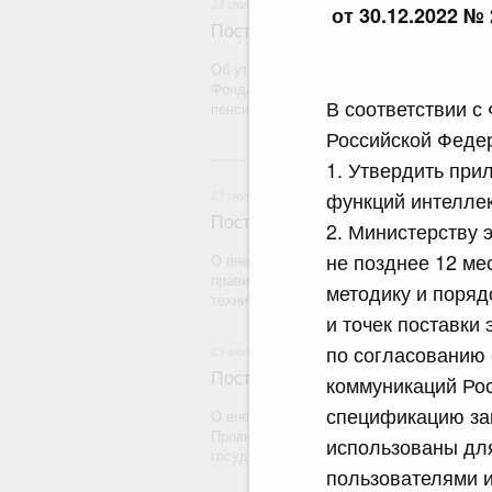
24 июля 2026
от 30.12.2022 № 
Постановление Правительства Рос
Об утверждении Правил определения рас
Фонда пенсионного и социального страх
В соответствии с
пенсионному страхованию
Российской Феде
2
1. Утвердить пр
функций интеллек
23 июля 2026
Постановление Правительства Рос
2. Министерству 
не позднее 12 ме
О внесении на ратификацию Протокола о
правилах обращения медицинских издели
методику и поряд
техники) в рамках Евразийского экономич
и точек поставки 
по согласованию 
23 июля 2026
Постановление Правительства Рос
коммуникаций Рос
спецификацию за
О внесении на ратификацию Соглашения
Правительством Республики Индии о вре
использованы дл
государства на территории другого госуд
пользователями и