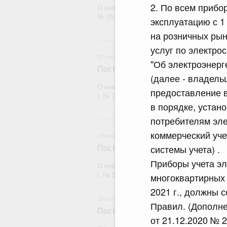
2. По всем прибо
О внесении изменения в постановление П
№ 353
эксплуатацию с 1
на розничных рын
20 и
услуг по электро
20 июля 2026
"Об электроэнерг
Постановление Правительства Рос
(далее - владель
О внесении изменений в постановление П
предоставление 
г. № 2148
в порядке, устан
потребителям эле
18
коммерческий уче
18 июля 2026
системы учета) .
Постановление Правительства Рос
Приборы учета эл
О внесении изменений в постановление П
многоквартирных 
г. № 555
2021 г., должны 
18 июля 2026
Правил. (Дополн
Постановление Правительства Рос
от 21.12.2020 № 