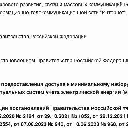
рового развития, связи и массовых коммуникаций Р
равительства Российской Федерации от 28 марта 2026 г.
ормационно-телекоммуникационной сети "Интернет".
сийской Федерации от 22.07.2026 г. № 925
 Правительства Российской Федерации 
 Правительства Российской Федерации
ановлением Правительства Российской Федерации
сийской Федерации от 22.07.2026 г. № 922
законодательства Российской Федерации в сфере
предоставления доступа к минимальному набор
туальных систем учета электрической энергии (
 июля, вторник
кции постановлений Правительства Российской Ф
сийской Федерации от 21.07.2026 г. № 917
2.2020 № 2184, от 29.10.2021 № 1852, от 28.12.2021
равительства Российской Федерации от 27 октября 2021
2554, от 07.06.2023 № 940, от 10.06.2023 № 968, от 