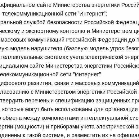
 официальном сайте Министерства энергетики Росси
телекоммуникационной сети "Интернет";
сийской Федерации от 23.07.2026 г. № 928
еральной службой безопасности Российской Федера
равительства Российской Федерации от 20 июля 2011 г.
ческому и экспортному контролю и Министерством 
и массовых коммуникаций Российской Федерации до 1
вую модель нарушителя (базовую модель угроз безо
сийской Федерации от 23.07.2026 г. № 929
теллектуальных системах учета электрической энерг
равительства Российской Федерации от 24 декабря 2021
ициальном сайте Министерства энергетики Российск
лекоммуникационной сети "Интернет".
2 июля, среда
цифрового развития, связи и массовых коммуникаций
гласованию с Министерством энергетики Российской
 утвердить перечень и спецификацию защищенных пр
сийской Федерации от 22.07.2026 г. № 921
 которые могут быть использованы для организации
равительства Российской Федерации от 30 ноября 2022
 обмена между компонентами интеллектуальной сис
ергии (мощности) и приборами учета электрической э
единены к такой системе, и разместить их на официа
сийской Федерации от 22.07.2026 г. № 924