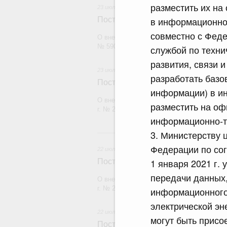
разместить их на
23 июля 2026
в информационно-
Постановление Правительства Рос
совместно с Фед
О внесении изменений в постановление П
№ 590
службой по техни
развития, связи 
23 июля 2026
разработать базо
Постановление Правительства Рос
информации) в ин
О внесении изменений в постановление П
разместить на оф
г. № 2439
информационно-те
2
3. Министерству 
Федерации по со
22 июля 2026
1 января 2021 г.
Постановление Правительства Рос
передачи данных,
О внесении изменений в постановление П
г. № 2177
информационного
электрической эн
22 июля 2026
могут быть присо
Постановление Правительства Рос