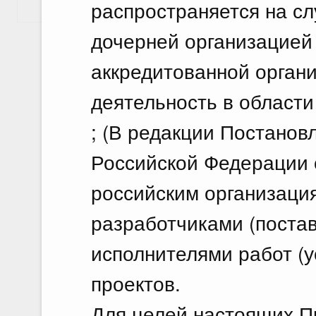
распространяется на с
Показать еще
дочерней организацией
аккредитованной орган
деятельность в област
; (В редакции Постанов
Российской Федерации о
российским организаци
разработчиками (поста
исполнителями работ (у
проектов.
Для целей настоящих П