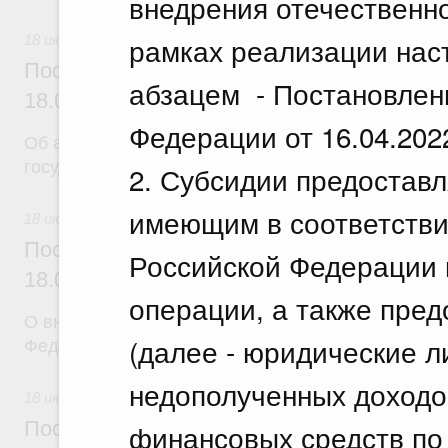
внедрения отечественн
рамках реализации нас
18 июля 2026
Постановление Правительства Российск
абзацем - Постановлен
18.07.2026 г. № 904
Федерации от 16.04.202
Об авансировании
государственных контрактов
2. Субсидии предостав
имеющим в соответстви
18 июля 2026
Постановление Правительства Российск
Российской Федерации 
18.07.2026 г. № 909
операции, а также пред
О внесении изменения в постановление Правител
(далее - юридические л
Федерации от 17 февраля 2024 г. № 179
недополученных доходо
18 июля 2026
Постановление Правительства Российск
финансовых средств по