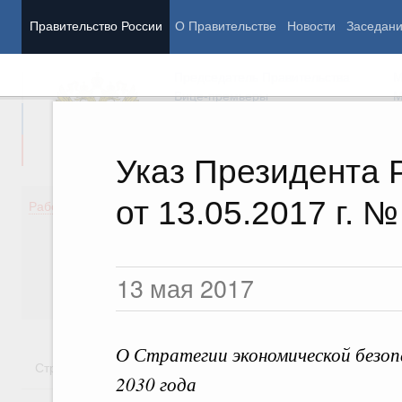
Правительство России
О Правительстве
Новости
Заседан
Председатель Правительства
М
Вице-премьеры
М
Указ Президента 
от 13.05.2017 г. №
Демография
Занято
Работа Правительства
Здоровье
Технол
Образование
Эконом
Культура
Финан
13 мая 2017
Общество
Социал
Государство
О Стратегии экономической безоп
Стратегии
Государственные программы
Национальн
2030 года