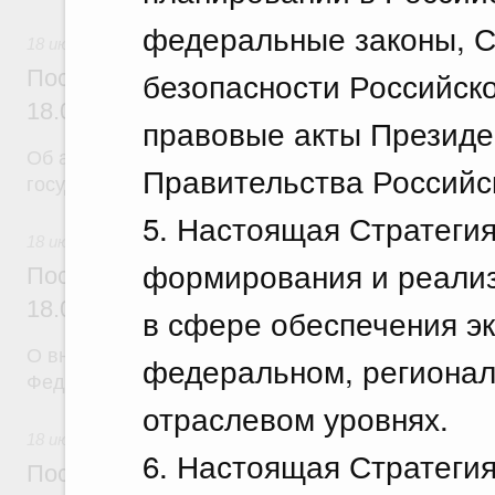
федеральные законы, С
18 июля 2026
безопасности Российск
Постановление Правительства Российск
18.07.2026 г. № 904
правовые акты Президе
Об авансировании
Правительства Российс
государственных контрактов
5. Настоящая Стратегия
18 июля 2026
формирования и реализ
Постановление Правительства Российск
18.07.2026 г. № 909
в сфере обеспечения э
О внесении изменения в постановление Правител
федеральном, регионал
Федерации от 17 февраля 2024 г. № 179
отраслевом уровнях.
18 июля 2026
6. Настоящая Стратеги
Постановление Правительства Российск