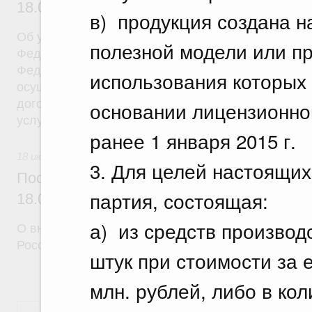
18.07.2026 г. № 908
в) продукция создана н
Об утверждении Правил уведомления частным д
полезной модели или п
Федеральной службы войск национальной гварди
Федерации (территориального органа), предоста
использования которых
осуществление частной детективной деятельност
договора на оказание сыскных услуг и об оконча
основании лицензионног
услуг
ранее 1 января 2015 г.
18 июля 2026
3. Для целей настоящи
Постановление Правительства Российск
партия, состоящая:
18.07.2026 г. № 910
а) из средств производ
О внесении изменений в некоторые акты Правите
Российской Федерации
штук при стоимости за 
млн. рублей, либо в кол