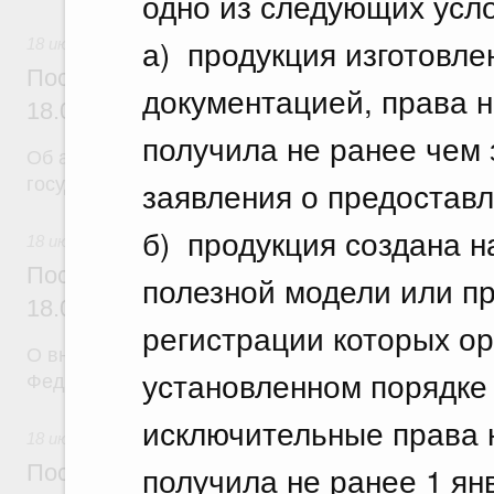
одно из следующих усл
а) продукция изготовле
18 июля 2026
Постановление Правительства Российск
документацией, права н
18.07.2026 г. № 904
получила не ранее чем 
Об авансировании
государственных контрактов
заявления о предоставл
б) продукция создана н
18 июля 2026
Постановление Правительства Российск
полезной модели или п
18.07.2026 г. № 909
регистрации которых ор
О внесении изменения в постановление Правител
установленном порядке 
Федерации от 17 февраля 2024 г. № 179
исключительные права 
18 июля 2026
получила не ранее 1 янв
Постановление Правительства Российск