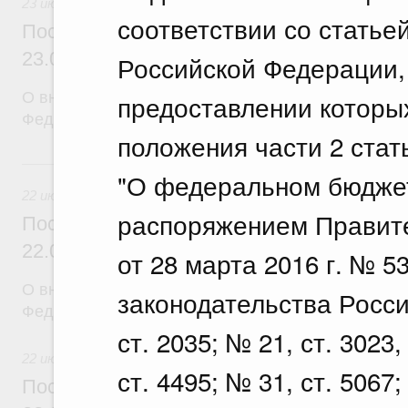
23 июля 2026
соответствии со статье
Постановление Правительства Российск
23.07.2026 г. № 929
Российской Федерации, 
О внесении изменений в постановление Правител
предоставлении которы
Федерации от 24 декабря 2021 г. № 2439
положения части 2 стат
22 июля, среда
"О федеральном бюджет
22 июля 2026
распоряжением Правит
Постановление Правительства Российск
22.07.2026 г. № 921
от 28 марта 2016 г. № 5
О внесении изменений в постановление Правител
законодательства Росси
Федерации от 30 ноября 2022 г. № 2177
ст. 2035; № 21, ст. 3023,
22 июля 2026
ст. 4495; № 31, ст. 5067;
Постановление Правительства Российск