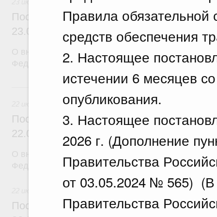
23 июля 2026
Правила обязательной 
Постановление Правительства Российск
23.07.2026 г. № 929
средств обеспечения тр
О внесении изменений в постановление Правител
2. Настоящее постановл
Федерации от 24 декабря 2021 г. № 2439
истечении 6 месяцев со
22 июля, среда
опубликования.
22 июля 2026
3. Настоящее постановл
Постановление Правительства Российск
22.07.2026 г. № 921
2026 г. (Дополнение пу
О внесении изменений в постановление Правител
Правительства Российс
Федерации от 30 ноября 2022 г. № 2177
от 03.05.2024 № 565) (
22 июля 2026
Правительства Российс
Постановление Правительства Российск