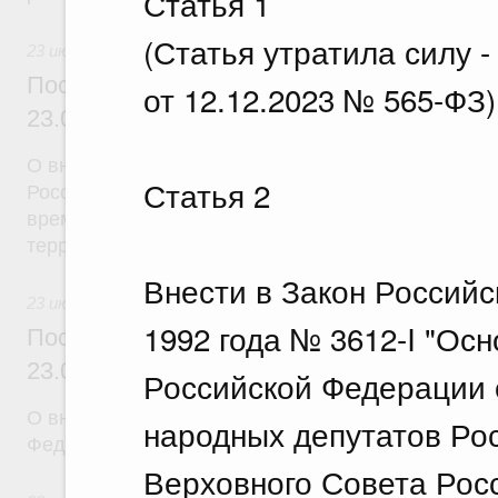
Статья 1
(Статья утратила силу 
23 июля 2026
Постановление Правительства Российск
от 12.12.2023 № 565-ФЗ)
23.07.2026 г. № 926
О внесении на ратификацию Соглашения между 
Статья 2
Российской Федерации и Правительством Респуб
временной трудовой деятельности граждан одног
территории другого государства
Внести в Закон Российс
23 июля 2026
1992 года № 3612-I "Ос
Постановление Правительства Российск
23.07.2026 г. № 928
Российской Федерации 
О внесении изменений в постановление Правител
народных депутатов Ро
Федерации от 20 июля 2011 г. № 590
Верховного Совета Росс