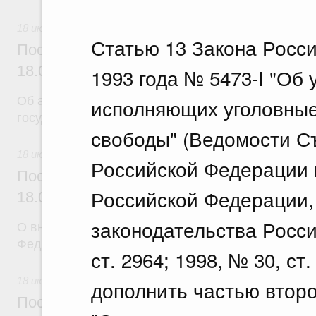
18 июля 2026
Статью 13 Закона Росс
Постановление Правительства Российск
18.07.2026 г. № 904
1993 года № 5473-I "Об 
Об авансировании
исполняющих уголовные
государственных контрактов
свободы" (Ведомости С
18 июля 2026
Российской Федерации 
Постановление Правительства Российск
Российской Федерации, 
18.07.2026 г. № 909
законодательства Росси
О внесении изменения в постановление Правител
Федерации от 17 февраля 2024 г. № 179
ст. 2964; 1998, № 30, ст.
18 июля 2026
дополнить частью втор
Постановление Правительства Российск