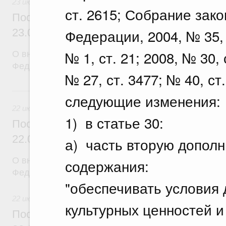
23 июля 2026
ст. 2615; Собрание зак
Постановление Правительства Российск
Федерации, 2004, № 35, с
23.07.2026 г. № 929
№ 1, ст. 21; 2008, № 30, 
О внесении изменений в постановление Правител
Федерации от 24 декабря 2021 г. № 2439
№ 27, ст. 3477; № 40, ст.
22 июля, среда
следующие изменения:
22 июля 2026
1) в статье 30:
Постановление Правительства Российск
22.07.2026 г. № 921
а) часть вторую допол
О внесении изменений в постановление Правител
содержания:
Федерации от 30 ноября 2022 г. № 2177
"обеспечивать условия 
22 июля 2026
культурных ценностей и 
Постановление Правительства Российск