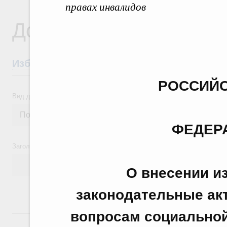
правах инвалидов
Документы
Избранные документы со справками к ни
РОССИЙС
Вид документа
ФЕДЕР
Заголовок или текст документа
О внесении и
законодательные ак
вопросам социальной
24 июля, пятница