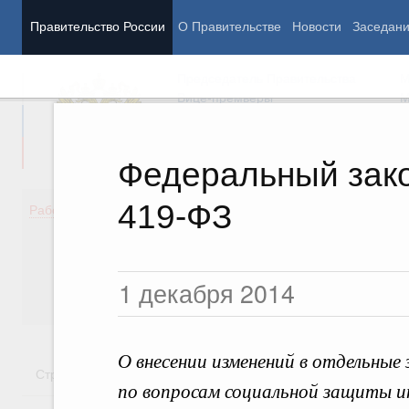
Правительство России
О Правительстве
Новости
Заседан
Председатель Правительства
М
Вице-премьеры
М
Федеральный закон
419-ФЗ
Демография
Занято
Работа Правительства
Здоровье
Технол
Образование
Эконом
Культура
Финан
1 декабря 2014
Общество
Социал
Государство
О внесении изменений в отдельны
Стратегии
Государственные программы
Национальн
по вопросам социальной защиты ин