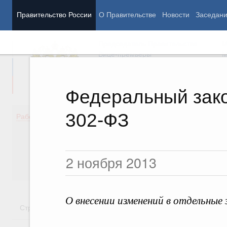
Правительство России
О Правительстве
Новости
Заседан
Председатель Правительства
М
Вице-премьеры
М
Федеральный закон
302-ФЗ
Демография
Занято
Работа Правительства
Здоровье
Технол
Образование
Эконом
Культура
Финан
2 ноября 2013
Общество
Социал
Государство
О внесении изменений в отдельны
Стратегии
Государственные программы
Национальн