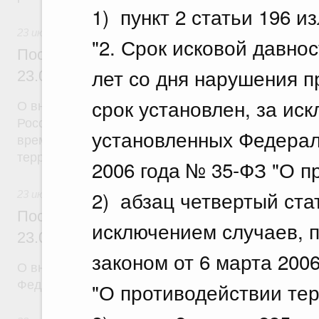
1) пункт 2 статьи 196 
23 июля 2026
"2. Срок исковой давно
Постановление Правительства Российск
лет со дня нарушения п
23.07.2026 г. № 926
срок установлен, за ис
О внесении на ратификацию Соглашения между 
Российской Федерации и Правительством Респуб
установленных Федерал
временной трудовой деятельности граждан одног
территории другого государства
2006 года № 35-ФЗ "О п
2) абзац четвертый ста
23 июля 2026
Постановление Правительства Российск
исключением случаев,
23.07.2026 г. № 928
законом от 6 марта 200
О внесении изменений в постановление Правител
Федерации от 20 июля 2011 г. № 590
"О противодействии тер