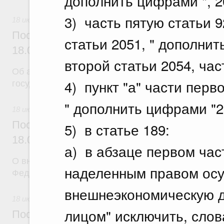
дополнить цифрами ", 20
3) часть пятую статьи 
18 июля 2026
Постановление Правительства Российск
статьи 2051, " дополнит
18.07.2026 г. № 904
второй статьи 2054, час
Об авансировании
4) пункт "а" части перв
государственных контрактов
" дополнить цифрами "20
18 июля 2026
Постановление Правительства Российск
5) в статье 189:
18.07.2026 г. № 909
а) в абзаце первом час
О внесении изменения в постановление Правител
наделенным правом ос
Федерации от 17 февраля 2024 г. № 179
внешнеэкономическую де
18 июля 2026
лицом" исключить, слов
Постановление Правительства Российск