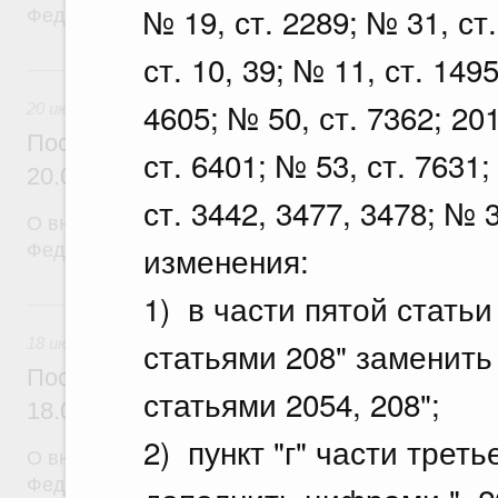
№ 19, ст. 2289; № 31, ст.
Федерации от 12 марта 2022 г. № 353
ст. 10, 39; № 11, ст. 149
20 июля, понедельник
4605; № 50, ст. 7362; 20
20 июля 2026
Постановление Правительства Российск
ст. 6401; № 53, ст. 7631;
20.07.2026 г. № 915
ст. 3442, 3477, 3478; № 
О внесении изменений в постановление Правител
изменения:
Федерации от 1 декабря 2021 г. № 2148
1) в части пятой стать
18 июля, суббота
18 июля 2026
статьями 208" заменит
Постановление Правительства Российск
статьями 2054, 208";
18.07.2026 г. № 906
2) пункт "г" части трет
О внесении изменений в постановление Правител
Федерации от 27 апреля 2024 г. № 555