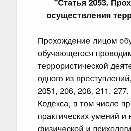
"Статья 2053. Про
Показать еще
осуществления терр
Прохождение лицом обу
обучающегося проводим
террористической деят
одного из преступлений
2051, 206, 208, 211, 277
Кодекса, в том числе п
практических умений и 
физической и психологи