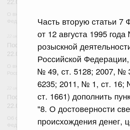
22.07.2026 г. № 924
О внесении изменения в постановление Правител
Часть вторую статьи 7 
Федерации от 28 марта 2026 г. № 329
от 12 августа 1995 год
22 июля 2026
розыскной деятельност
Постановление Правительства Российск
22.07.2026 г. № 925
Российской Федерации, 1
О внесении изменений в некоторые акты Правите
№ 49, ст. 5128; 2007, № 3
Российской Федерации
6235; 2011, № 1, ст. 16; 
22 июля 2026
ст. 1661) дополнить пу
Постановление Правительства Российск
22.07.2026 г. № 922
"8. О достоверности св
Об особенностях применения положений законод
происхождения денег, ц
Федерации в сфере водоснабжения и водоотвед