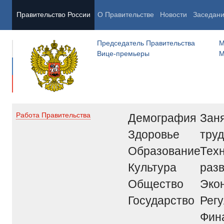
Правительство России
О Правительстве
Новости
Заседан
Председатель Правительства
М
Вице-премьеры
М
Демография
Заня
Работа Правительства
Здоровье
труд
Образование
Тех
Культура
раз
Общество
Эко
Государство
Рег
Фин