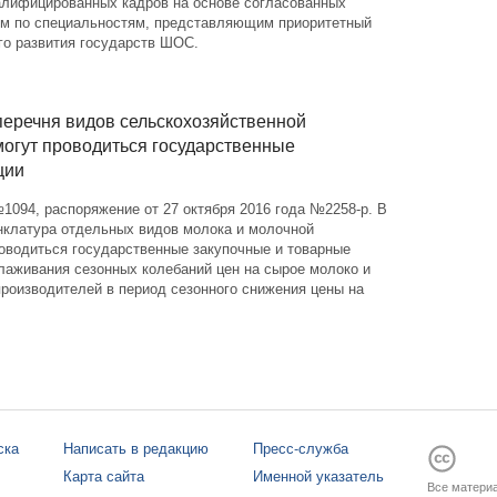
алифицированных кадров на основе согласованных
мм по специальностям, представляющим приоритетный
го развития государств ШОС.
перечня видов сельскохозяйственной
могут проводиться государственные
ции
№1094, распоряжение от 27 октября 2016 года №2258-р. В
нклатура отдельных видов молока и молочной
роводиться государственные закупочные и товарные
лаживания сезонных колебаний цен на сырое молоко и
роизводителей в период сезонного снижения цены на
ска
Написать в редакцию
Пресс-служба
Карта сайта
Именной указатель
Все материа