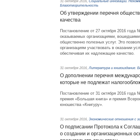
31 октября 2016
,
Социальные инновации. Неком
Благотворительность
Об утверждении перечня обществе
качества
Постановление от 27 октября 2016 года 
оказываемых организациями, вошедшими 
общественно полезных услуг. Это позво
организациям участвовать в оказании ус
обеспечивая их надлежащее качество.
31 октября 2016
,
Литература и книгоиздание. 
О дополнении перечня междунаро
которые не подлежат налогообл
Постановление от 31 октября 2016 года 
премия «Большая книга» и премия Всерос
юношества «Книгуру».
31 октября 2016
,
Экономические отношения с з
О подписании Протокола к Согла
о создании и организационных ос