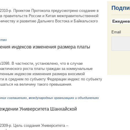
Подпи
2310-р. Проектом Протокола предусмотрено создание в
ав правительств России и Китая межправительственной
ничеству и развитию Дальнего Востока и Байкальского
Ежеднев
Email
ство
ления индексов изменения размера платы
1098. В частности, установлено, что в случае
актического роста платы граждан за коммунальные
Email
овленным индексом изменения размера вносимой
ги в среднем по субъекту Федерации индекс по субъекту
шаться на величину такого превышения.
нних соглашениях, международных организациях и объединениях
реждении Университета Шанхайской
2309-р. Цель создания Университета –