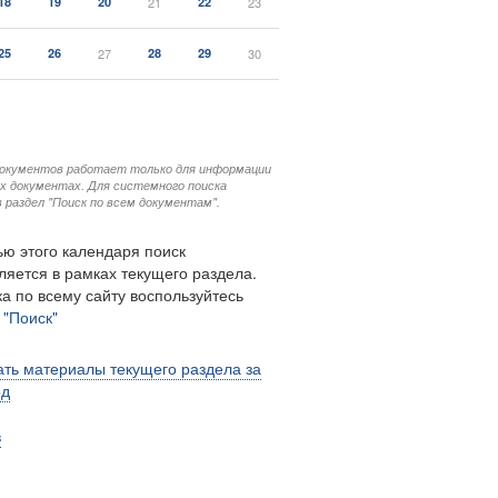
18
19
20
21
22
23
25
26
27
28
29
30
документов работает только для информации
ых документах. Для системного поиска
 раздел "Поиск по всем документам".
ю этого календаря поиск
ляется в рамках текущего раздела.
а по всему сайту воспользуйтесь
м
"Поиск"
ть материалы текущего раздела за
од
в