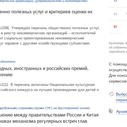
17
мерческие организации. Добровольчество и волонтёрство.
нно полезных услуг и критериев оценки их
24
31
№1096. Утверждён перечень общественно полезных услуг,
в реестр некоммерческих организаций – исполнителей
лит социально ориентированным некоммерческим
Календарь 
луг наравне с другими хозяйствующими субъектами,
об избранн
перейдите в
Библиотеки
С помощь
дных, иностранных и российских премий,
осуществ
ожению
Для поиск
сервисо
№1111. В перечень включены Национальная культурная
сийского конкурса на лучшее произведение для детей и
Выбра
пери
арубежными странами (кроме СНГ) на двусторонней основе
Архи
шению между правительствами России и Китая
новах механизма регулярных встреч глав