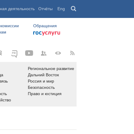
ная деятельность
Отчёты
Eng
 комиссии
Обращения
нам
Региональное развитие
да
Дальний Восток
вязь
Россия и мир
Безопасность
сть
Право и юстиция
яйство