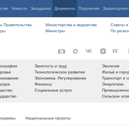
стве
Новости
Заседания
Документы
Поручения
Законопроект
ь Правительства
Министерства и ведомства
Советы и
еры
Министры
По регио
мография
Занятость и труд
Экология
ровье
Технологическое развитие
Жильё и горо
азование
Экономика. Регулирование
Транспорт и с
ьтура
Финансы
Энергетика
щество
Социальные услуги
Промышленно
ударство
Сельское хоз
ограммы
Национальные проекты