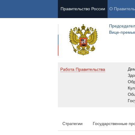
Правительство России
О Правитель
Председател
Вице-премь
Де
Работа Правительства
Здо
Обр
Кул
Об
Гос
Стратегии
Государственные пр