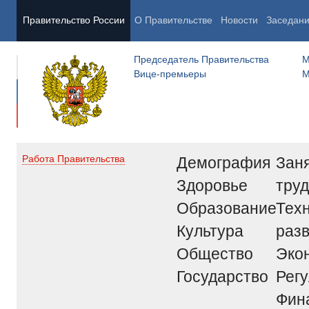
Правительство России
О Правительстве
Новости
Заседан
Председатель Правительства
М
Вице-премьеры
М
Демография
Заня
Работа Правительства
Здоровье
труд
Образование
Тех
Культура
раз
Общество
Эко
Государство
Рег
Фин