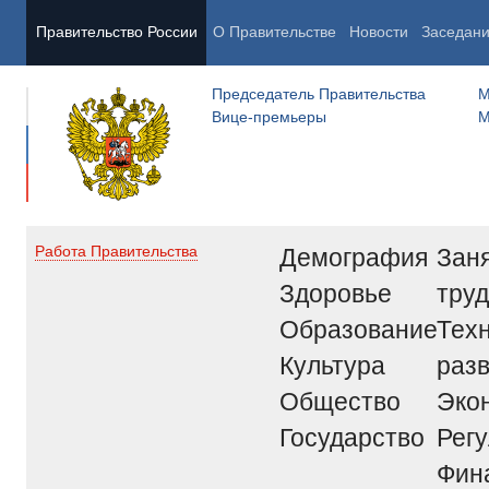
Правительство России
О Правительстве
Новости
Заседан
Председатель Правительства
М
Вице-премьеры
М
Демография
Заня
Работа Правительства
Здоровье
труд
Образование
Тех
Культура
раз
Общество
Эко
Государство
Рег
Фин