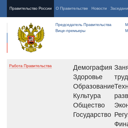
Правительство России
О Правительстве
Новости
Заседан
Председатель Правительства
М
Вице-премьеры
М
Демография
Заня
Работа Правительства
Здоровье
труд
Образование
Тех
Культура
раз
Общество
Эко
Государство
Рег
Фин