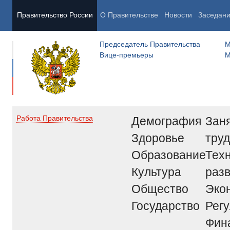
Правительство России
О Правительстве
Новости
Заседан
Председатель Правительства
М
Вице-премьеры
М
Демография
Заня
Работа Правительства
Здоровье
труд
Образование
Тех
Культура
раз
Общество
Эко
Государство
Рег
Фин