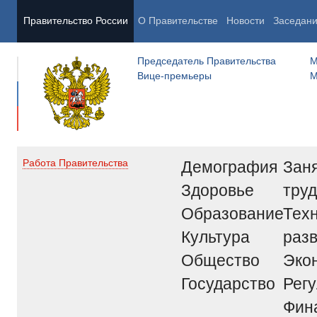
Правительство России
О Правительстве
Новости
Заседан
Председатель Правительства
М
Вице-премьеры
М
Демография
Заня
Работа Правительства
Здоровье
труд
Образование
Тех
Культура
раз
Общество
Эко
Государство
Рег
Фин