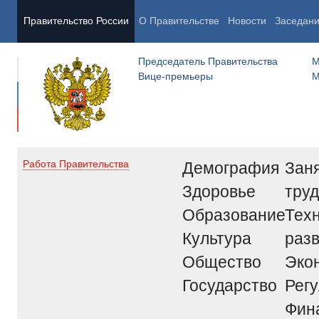
Правительство России
О Правительстве
Новости
Заседан
Председатель Правительства
М
Вице-премьеры
М
Демография
Заня
Работа Правительства
Здоровье
труд
Образование
Тех
Культура
раз
Общество
Эко
Государство
Рег
Фин