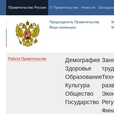
Правительство России
О Правительстве
Новости
Заседан
Председатель Правительства
М
Вице-премьеры
М
Демография
Заня
Работа Правительства
Здоровье
труд
Образование
Тех
Культура
раз
Общество
Эко
Государство
Рег
Фин