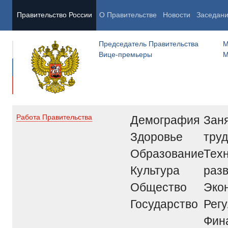
Правительство России
О Правительстве
Новости
Заседан
Председатель Правительства
М
Вице-премьеры
М
Демография
Заня
Работа Правительства
Здоровье
труд
Образование
Тех
Культура
раз
Общество
Эко
Государство
Рег
Фин