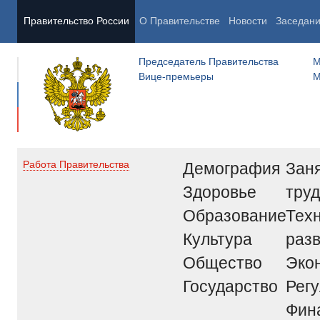
Правительство России
О Правительстве
Новости
Заседан
Председатель Правительства
М
Вице-премьеры
М
Демография
Заня
Работа Правительства
Здоровье
труд
Образование
Тех
Культура
раз
Общество
Эко
Государство
Рег
Фин