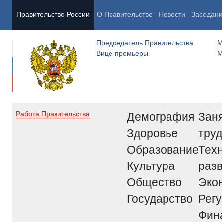
Правительство России
О Правительстве
Новости
Заседан
Председатель Правительства
М
Вице-премьеры
М
Демография
Заня
Работа Правительства
Здоровье
труд
Образование
Тех
Культура
раз
Общество
Эко
Государство
Рег
Фин