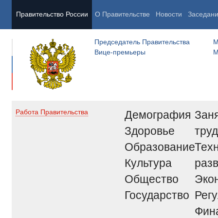
Правительство России
О Правительстве
Новости
Заседан
Председатель Правительства
М
Вице-премьеры
М
Демография
Заня
Работа Правительства
Здоровье
труд
Образование
Тех
Культура
раз
Общество
Эко
Государство
Рег
Фин