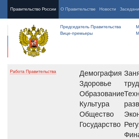
Правительство России
О Правительстве
Новости
Заседан
Председатель Правительства
М
Вице-премьеры
М
Демография
Заня
Работа Правительства
Здоровье
труд
Образование
Тех
Культура
раз
Общество
Эко
Государство
Рег
Фин