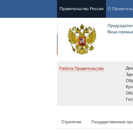
Правительство России
О Правитель
Председател
Вице-премь
Де
Работа Правительства
Здо
Обр
Кул
Об
Гос
Стратегии
Государственные пр