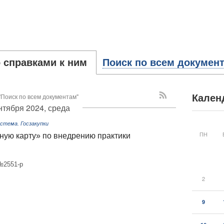
 справками к ним
Поиск по всем докумен
"Поиск по всем документам"
Кален
нтября 2024, среда
стема. Госзакупки
ПН
ную карту» по внедрению практики
№2551-р
2
9