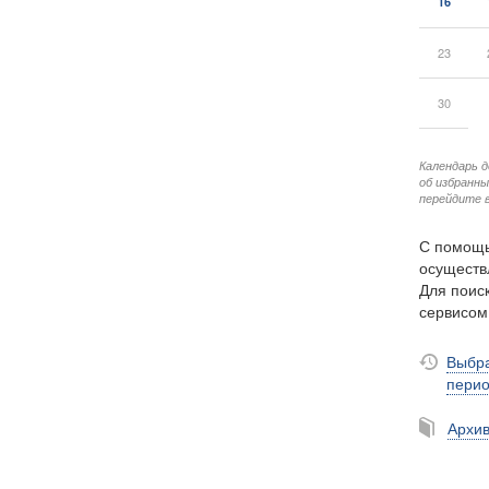
16
23
30
Календарь 
об избранн
перейдите в
С помощь
осуществ
Для поиск
сервисо
Выбра
пери
Архи