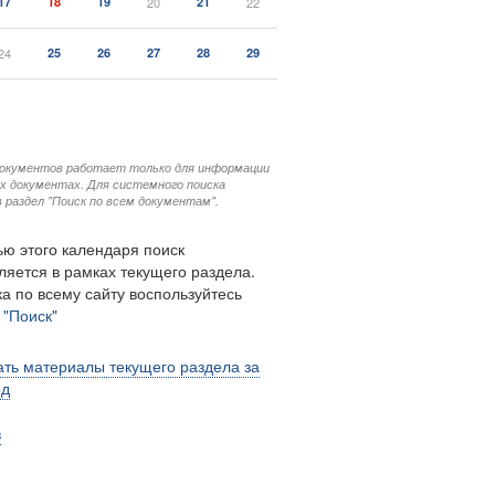
17
18
19
20
21
22
24
25
26
27
28
29
документов работает только для информации
ых документах. Для системного поиска
 раздел "Поиск по всем документам".
ю этого календаря поиск
ляется в рамках текущего раздела.
а по всему сайту воспользуйтесь
м
"Поиск"
ть материалы текущего раздела за
од
в