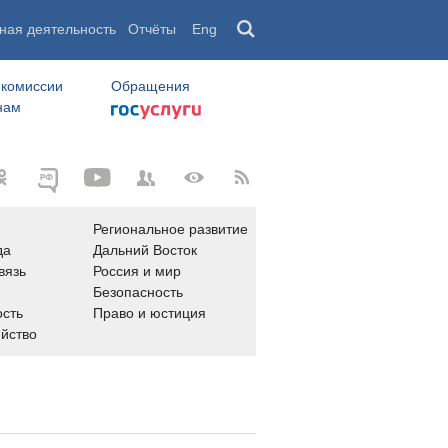
ная деятельность
Отчёты
Eng
 комиссии
Обращения
нам
Региональное развитие
да
Дальний Восток
вязь
Россия и мир
Безопасность
сть
Право и юстиция
яйство