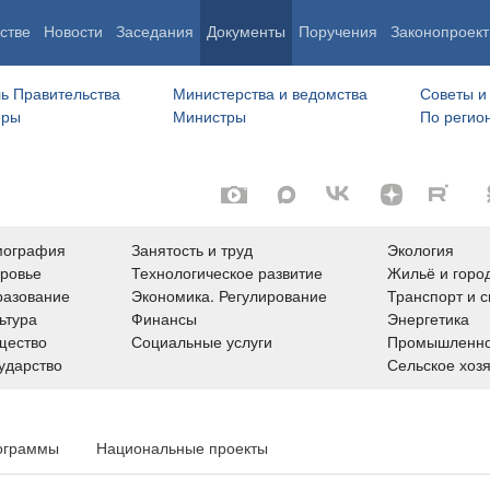
стве
Новости
Заседания
Документы
Поручения
Законопроект
ь Правительства
Министерства и ведомства
Советы и
еры
Министры
По регио
мография
Занятость и труд
Экология
ровье
Технологическое развитие
Жильё и горо
азование
Экономика. Регулирование
Транспорт и с
ьтура
Финансы
Энергетика
щество
Социальные услуги
Промышленно
ударство
Сельское хоз
ограммы
Национальные проекты