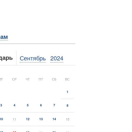
там
Сентябрь
2024
дарь
ВТ
СР
ЧТ
ПТ
СБ
ВС
1
3
4
5
6
7
8
10
11
12
13
14
15