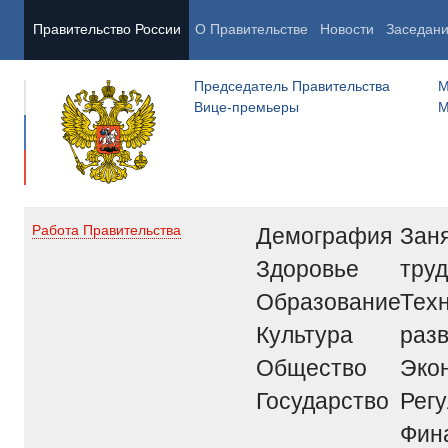
Правительство России
О Правительстве
Новости
Заседан
Председатель Правительства
М
Вице-премьеры
М
Демография
Заня
Работа Правительства
Здоровье
труд
Образование
Тех
Культура
раз
Общество
Эко
Государство
Рег
Фин