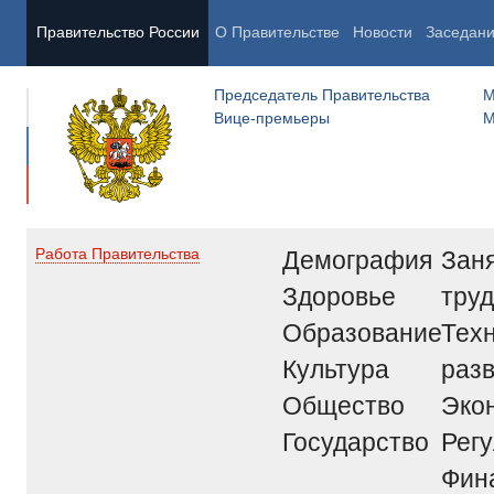
Правительство России
О Правительстве
Новости
Заседан
Председатель Правительства
М
Вице-премьеры
М
Демография
Заня
Работа Правительства
Здоровье
труд
Образование
Тех
Культура
раз
Общество
Эко
Государство
Рег
Фин