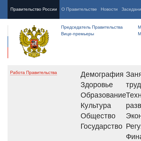
Правительство России
О Правительстве
Новости
Заседан
Председатель Правительства
М
Вице-премьеры
М
Демография
Заня
Работа Правительства
Здоровье
труд
Образование
Тех
Культура
раз
Общество
Эко
Государство
Рег
Фин