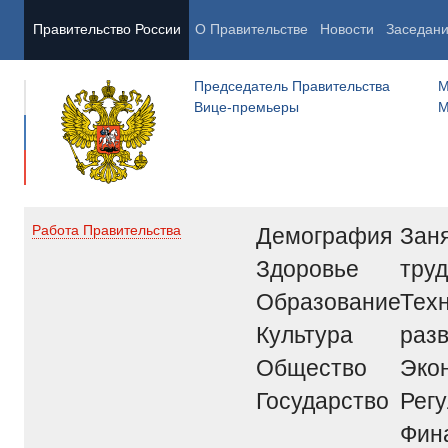
Правительство России
О Правительстве
Новости
Заседан
Председатель Правительства
М
Вице-премьеры
М
Демография
Заня
Работа Правительства
Здоровье
труд
Образование
Тех
Культура
раз
Общество
Эко
Государство
Рег
Фин