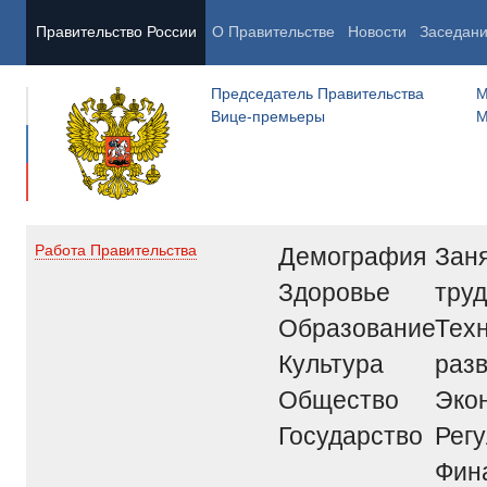
Правительство России
О Правительстве
Новости
Заседан
Председатель Правительства
М
Вице-премьеры
М
Демография
Заня
Работа Правительства
Здоровье
труд
Образование
Тех
Культура
раз
Общество
Эко
Государство
Рег
Фин