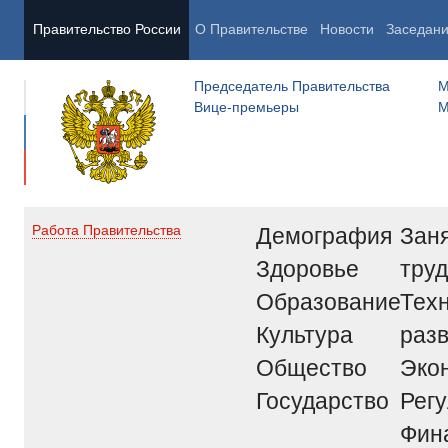
Правительство России
О Правительстве
Новости
Заседан
Председатель Правительства
М
Вице-премьеры
М
Демография
Заня
Работа Правительства
Здоровье
труд
Образование
Тех
Культура
раз
Общество
Эко
Государство
Рег
Фин