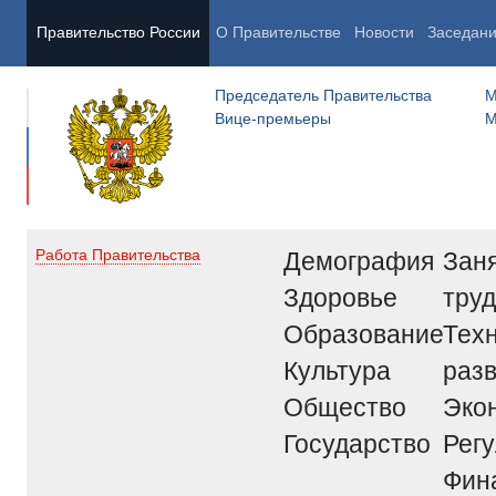
Правительство России
О Правительстве
Новости
Заседан
Председатель Правительства
М
Вице-премьеры
М
Демография
Заня
Работа Правительства
Здоровье
труд
Образование
Тех
Культура
раз
Общество
Эко
Государство
Рег
Фин