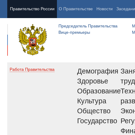
Правительство России
О Правительстве
Новости
Заседан
Председатель Правительства
М
Вице-премьеры
М
Демография
Заня
Работа Правительства
Здоровье
труд
Образование
Тех
Культура
раз
Общество
Эко
Государство
Рег
Фин