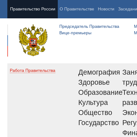
Правительство России
О Правительстве
Новости
Заседан
Председатель Правительства
М
Вице-премьеры
М
Демография
Заня
Работа Правительства
Здоровье
труд
Образование
Тех
Культура
раз
Общество
Эко
Государство
Рег
Фин