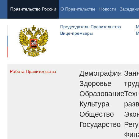
Правительство России
О Правительстве
Новости
Заседан
Председатель Правительства
М
Вице-премьеры
М
Демография
Заня
Работа Правительства
Здоровье
труд
Образование
Тех
Культура
раз
Общество
Эко
Государство
Рег
Фин