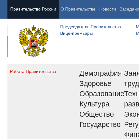
Правительство России
О Правительстве
Новости
Заседан
Председатель Правительства
М
Вице-премьеры
М
Демография
Заня
Работа Правительства
Здоровье
труд
Образование
Тех
Культура
раз
Общество
Эко
Государство
Рег
Фин