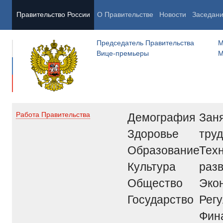
Правительство России
О Правительстве
Новости
Заседан
Председатель Правительства
М
Вице-премьеры
М
Демография
Заня
Работа Правительства
Здоровье
труд
Образование
Тех
Культура
раз
Общество
Эко
Государство
Рег
Фин