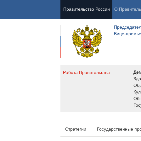
Правительство России
О Правитель
Председател
Вице-премь
Де
Работа Правительства
Здо
Обр
Кул
Об
Гос
Стратегии
Государственные пр