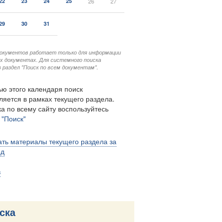
22
23
24
25
26
27
29
30
31
документов работает только для информации
ых документах. Для системного поиска
 раздел "Поиск по всем документам".
ю этого календаря поиск
ляется в рамках текущего раздела.
а по всему сайту воспользуйтесь
м
"Поиск"
ть материалы текущего раздела за
од
в
ска