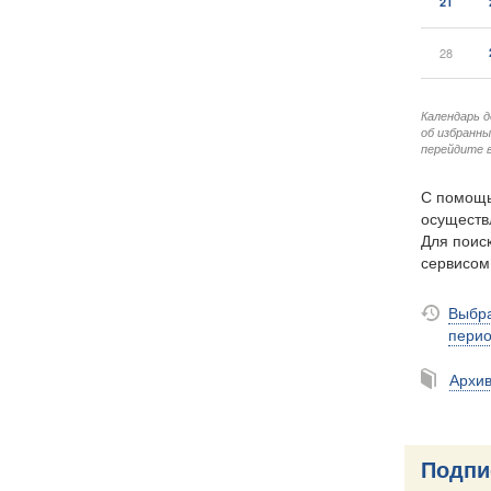
21
28
Календарь 
об избранн
перейдите в
С помощь
осуществ
Для поиск
сервисо
Выбра
пери
Архи
Подпи