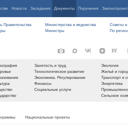
стве
Новости
Заседания
Документы
Поручения
Законопроект
ь Правительства
Министерства и ведомства
Советы и
еры
Министры
По регио
мография
Занятость и труд
Экология
ровье
Технологическое развитие
Жильё и горо
азование
Экономика. Регулирование
Транспорт и с
ьтура
Финансы
Энергетика
щество
Социальные услуги
Промышленно
ударство
Сельское хоз
ограммы
Национальные проекты