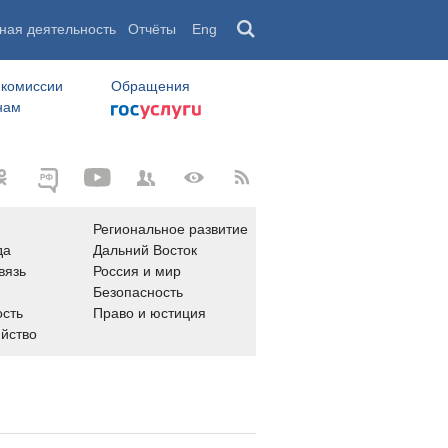
ная деятельность
Отчёты
Eng
 комиссии
Обращения
нам
Региональное развитие
да
Дальний Восток
вязь
Россия и мир
Безопасность
сть
Право и юстиция
яйство