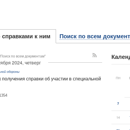
 справками к ним
Поиск по всем докумен
"Поиск по всем документам"
Кален
тября 2024, четверг
ьной обороны
ПН
 получения справки об участии в специальной
1354
7
14