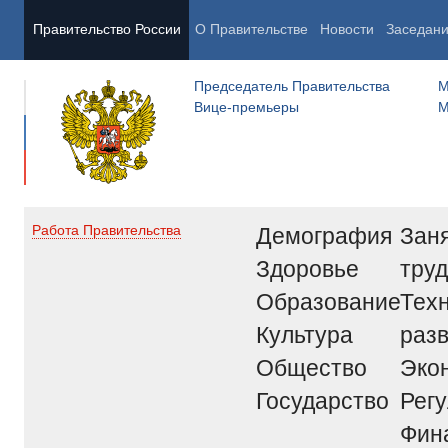
Правительство России
О Правительстве
Новости
Заседан
Председатель Правительства
М
Вице-премьеры
М
Демография
Заня
Работа Правительства
Здоровье
труд
Образование
Тех
Культура
раз
Общество
Эко
Государство
Рег
Фин