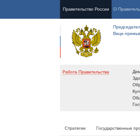
Правительство России
О Правитель
Председател
Вице-премь
Де
Работа Правительства
Здо
Обр
Кул
Об
Гос
Стратегии
Государственные пр