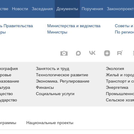
стве
Новости
Заседания
Документы
Поручения
Законопроект
ь Правительства
Министерства и ведомства
Советы и
еры
Министры
По регио
мография
Занятость и труд
Экология
ровье
Технологическое развитие
Жильё и горо
азование
Экономика. Регулирование
Транспорт и с
ьтура
Финансы
Энергетика
щество
Социальные услуги
Промышленно
ударство
Сельское хоз
ограммы
Национальные проекты