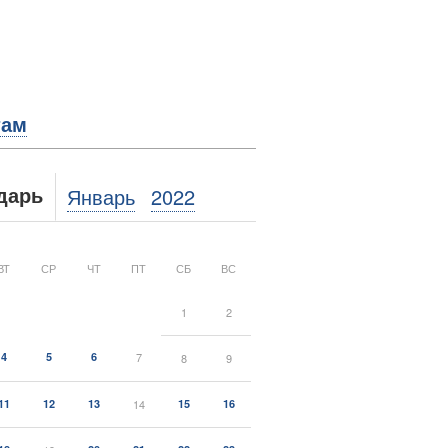
там
Январь
2022
дарь
ВТ
СР
ЧТ
ПТ
СБ
ВС
1
2
4
5
6
7
8
9
11
12
13
14
15
16