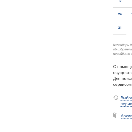
17
24
31
Календарь 
об избранн
перейдите в
С помощь
осуществ
Для поиск
сервисо
Выбра
пери
Архи