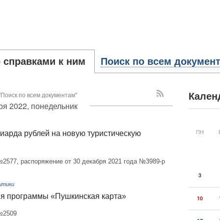
 справками к ним
Поиск по всем докумен
"Поиск по всем документам"
Кален
ря 2022, понедельник
ПН
иарда рублей на новую туристическую
№2577, распоряжение от 30 декабря 2021 года №3989-р
3
итики
ия программы «Пушкинская карта»
10
 №2509