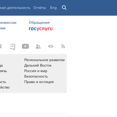
ная деятельность
Отчёты
Eng
 комиссии
Обращения
нам
Региональное развитие
да
Дальний Восток
вязь
Россия и мир
Безопасность
сть
Право и юстиция
яйство