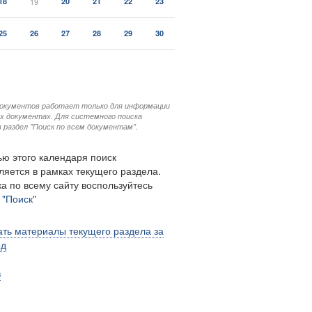
18
19
20
21
22
23
25
26
27
28
29
30
документов работает только для информации
ых документах. Для системного поиска
 раздел "Поиск по всем документам".
ю этого календаря поиск
ляется в рамках текущего раздела.
а по всему сайту воспользуйтесь
м
"Поиск"
ть материалы текущего раздела за
од
в