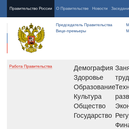
Правительство России
О Правительстве
Новости
Заседан
Председатель Правительства
М
Вице-премьеры
М
Демография
Заня
Работа Правительства
Здоровье
труд
Образование
Тех
Культура
раз
Общество
Эко
Государство
Рег
Фин