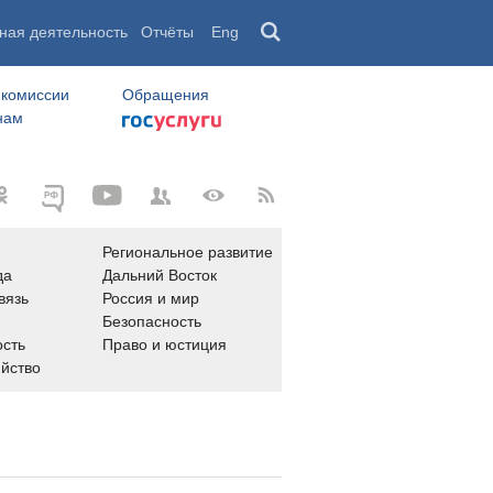
ная деятельность
Отчёты
Eng
 комиссии
Обращения
нам
Региональное развитие
да
Дальний Восток
вязь
Россия и мир
Безопасность
сть
Право и юстиция
яйство