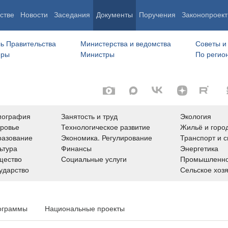
стве
Новости
Заседания
Документы
Поручения
Законопроект
ь Правительства
Министерства и ведомства
Советы и
еры
Министры
По регио
мография
Занятость и труд
Экология
ровье
Технологическое развитие
Жильё и горо
азование
Экономика. Регулирование
Транспорт и с
ьтура
Финансы
Энергетика
щество
Социальные услуги
Промышленно
ударство
Сельское хоз
ограммы
Национальные проекты