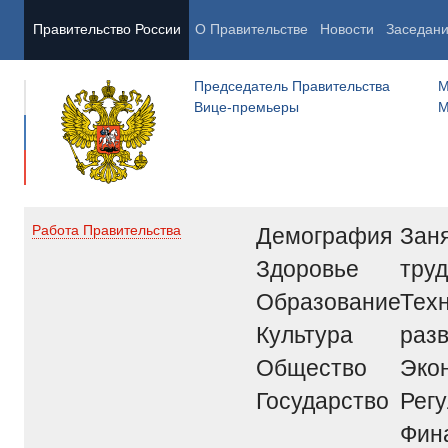
Правительство России
О Правительстве
Новости
Заседан
Председатель Правительства
М
Вице-премьеры
М
Демография
Заня
Работа Правительства
Здоровье
труд
Образование
Тех
Культура
раз
Общество
Эко
Государство
Рег
Фин