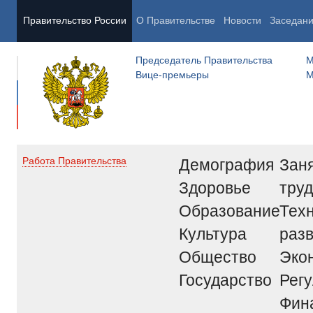
Правительство России
О Правительстве
Новости
Заседан
Председатель Правительства
М
Вице-премьеры
М
Демография
Заня
Работа Правительства
Здоровье
труд
Образование
Тех
Культура
раз
Общество
Эко
Государство
Рег
Фин