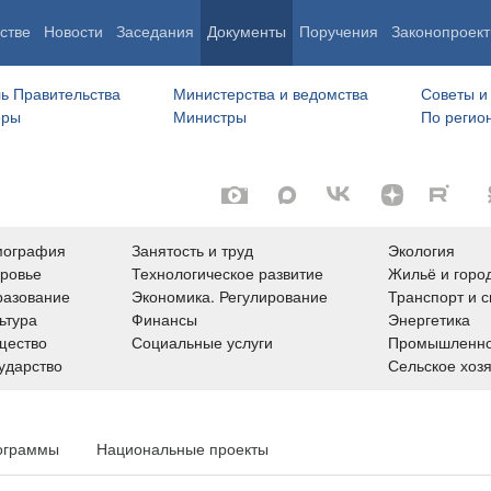
стве
Новости
Заседания
Документы
Поручения
Законопроект
ь Правительства
Министерства и ведомства
Советы и
еры
Министры
По регио
мография
Занятость и труд
Экология
ровье
Технологическое развитие
Жильё и горо
азование
Экономика. Регулирование
Транспорт и с
ьтура
Финансы
Энергетика
щество
Социальные услуги
Промышленно
ударство
Сельское хоз
ограммы
Национальные проекты