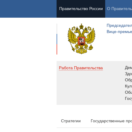
Правительство России
О Правитель
Председател
Вице-премь
Де
Работа Правительства
Здо
Обр
Кул
Об
Гос
Стратегии
Государственные пр