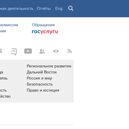
ная деятельность
Отчёты
Eng
 комиссии
Обращения
нам
Региональное развитие
да
Дальний Восток
вязь
Россия и мир
Безопасность
сть
Право и юстиция
яйство