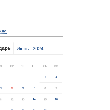
там
Июнь
2024
дарь
ВТ
СР
ЧТ
ПТ
СБ
ВС
1
2
4
5
6
7
8
9
11
12
13
14
15
16