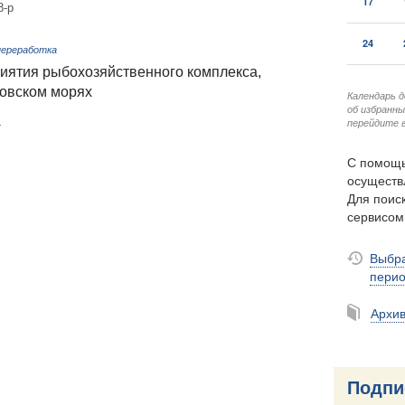
17
8-р
24
переработка
иятия рыбохозяйственного комплекса,
овском морях
Календарь 
об избранн
перейдите в
4
С помощь
осуществ
Для поиск
сервисо
Выбра
пери
Архи
Подпи