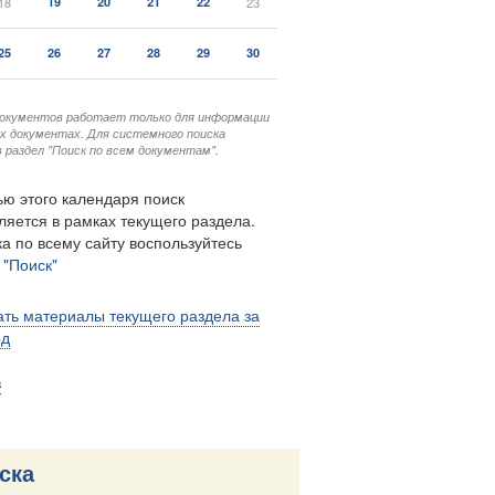
18
19
20
21
22
23
25
26
27
28
29
30
документов работает только для информации
ых документах. Для системного поиска
 раздел "Поиск по всем документам".
ю этого календаря поиск
ляется в рамках текущего раздела.
а по всему сайту воспользуйтесь
м
"Поиск"
ть материалы текущего раздела за
од
в
ска