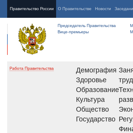
Правительство России
О Правительстве
Новости
Заседан
Председатель Правительства
М
Вице-премьеры
М
Демография
Заня
Работа Правительства
Здоровье
труд
Образование
Тех
Культура
раз
Общество
Эко
Государство
Рег
Фин