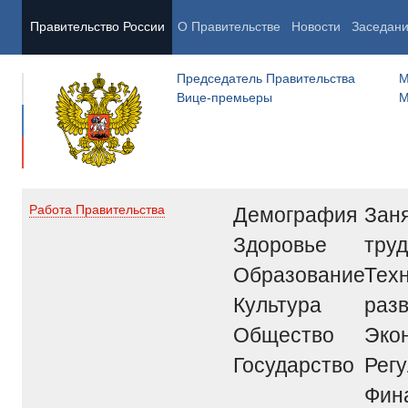
Правительство России
О Правительстве
Новости
Заседан
Председатель Правительства
М
Вице-премьеры
М
Демография
Заня
Работа Правительства
Здоровье
труд
Образование
Тех
Культура
раз
Общество
Эко
Государство
Рег
Фин