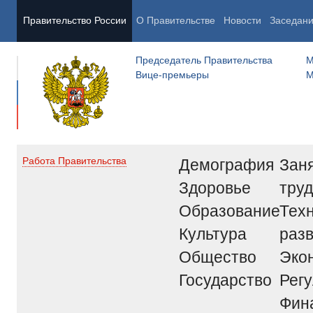
Правительство России
О Правительстве
Новости
Заседан
Председатель Правительства
М
Вице-премьеры
М
Демография
Заня
Работа Правительства
Здоровье
труд
Образование
Тех
Культура
раз
Общество
Эко
Государство
Рег
Фин