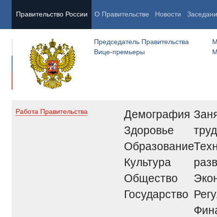
Правительство России
О Правительстве
Новости
Заседан
Председатель Правительства
М
Вице-премьеры
М
Демография
Заня
Работа Правительства
Здоровье
труд
Образование
Тех
Культура
раз
Общество
Эко
Государство
Рег
Фин