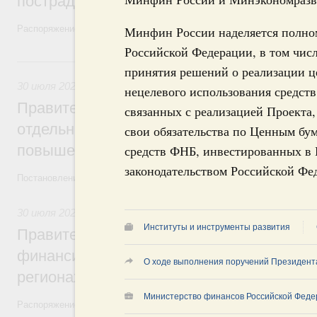
пострадавшим от наводнения
Распоряжение от 28 июля 2026 года №1999-р и распоряжение от 30 
Минфин России наделяется полно
Российской Федерации, в том чис
30 июля, четверг
принятия решений о реализации ц
30 июля 2026
,
Оборот бензина и дизельного топлива
нецелевого использования средст
Правительство ввело новый временный з
связанных с реализацией Проекта
отдельных видов топлива и утвердило ря
свои обязательства по Ценным бум
повышения доступности нефтепродуктов
средств ФНБ, инвестированных в 
законодательством Российской Фе
Постановления от 30 июля 2026 года №952, №953, №954
30 июля 2026
,
Малое и среднее предпринимательство
Институты и инструменты развития
Правительство выделило дополнительно
финансирование на поддержку бизнеса 
О ходе выполнения поручений Президент
регионах
Министерство финансов Российской Феде
Распоряжение от 30 июля 2026 года №2031-р