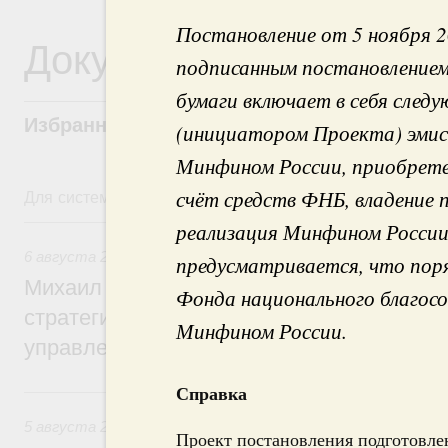
Постановление от 5 ноября 2
Документы
подписанным постановлением
бумаги включает в себя сле
Избранные документы со справками к ни
(инициатором Проекта) эмисс
Минфином России, приобрете
Для системного поиска перейдите в раздел "Поиск по 
счёт средств ФНБ, владение
6 августа, четверг
реализация Минфином России
6 августа 2026
,
Технологическое развитие. Инновации
предусматривается, что пор
Михаил Мишустин дал поручения по ито
Фонда национального благос
стратегической сессии о совершенствов
Минфином России.
управления научно-технологическим раз
Справка
5 августа, среда
5 августа 2026
,
Вопросы производительности труда и по
Проект постановления подготовле