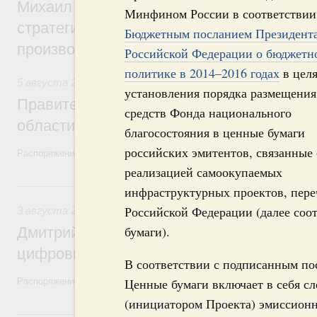
Михаил Мишустин дал поручения по ито
Минфином России в соответствии
стратегической сессии, посвящённой п
Бюджетным посланием Президент
производительности труда
Российской Федерации о бюджетн
политике в 2014–2016 годах
в цел
5 августа 2026
,
Национальный проект «Экологическое бла
установления порядка размещения
Правительство увеличило объём финанс
средств Фонда национального
области в рамках федерального проекта
благосостояния в ценные бумаги
российских эмитентов, связанные 
Распоряжение от 3 августа 2026 года №2067-р
реализацией самоокупаемых
3 августа, понедельник
инфраструктурных проектов, пере
Российской Федерации (далее соо
3 августа 2026
,
Регулирование в сфере торговли. Защита
бумаги).
Дмитрий Григоренко возглавил штаб по 
цифровых платформ
В соответствии с подписанным по
Ценные бумаги включает в себя с
Распоряжение от 25 июля 2026 года №1966-р
(инициатором Проекта) эмиссионн
31 июля, пятница