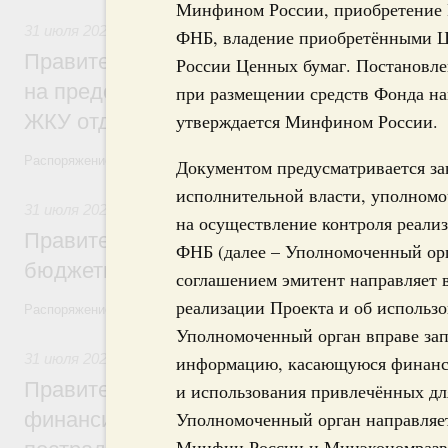
Минфином России, приобретение 
31 июля 2026
,
Социальная поддержка отдельных категорий
ФНБ, владение приобретёнными 
Правительство направит регионам более
России Ценных бумаг. Постановле
на предоставление мер социальной подд
при размещении средств Фонда на
ЖКУ отдельным категориям граждан
утверждается Минфином России.
Распоряжение от 30 июля 2026 года №2032-р
Документом предусматривается за
исполнительной власти, уполном
31 июля 2026
,
Бюджеты субъектов Федерации. Межбюдже
на осуществление контроля реализ
Правительство спишет часть задолженно
ФНБ (далее – Уполномоченный орга
бюджетным кредитам ещё двум региона
соглашением эмитент направляет 
реализации Проекта и об использ
Распоряжение от 29 июля 2026 года №2016-р
Уполномоченный орган вправе зап
31 июля 2026
,
Чрезвычайные ситуации и ликвидация их по
информацию, касающуюся финансо
Правительство выделило дополнительно
и использования привлечённых дл
финансирование Дагестану и Чечне на 
Уполномоченный орган направляе
Минфин России и Минэкономразв