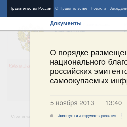
Правительство России
О Правительстве
Новости
Заседан
Документы
Председатель Правительства
М
Вице-премьеры
М
О порядке размещен
национального благ
Демография
Занято
Работа Правительства
российских эмитент
Здоровье
Технол
Образование
Эконом
самоокупаемых инфр
Культура
Финан
Общество
Социал
Государство
5 ноября 2013
13:40
Стратегии
Государственные программы
Национальн
Институты и инструменты развития