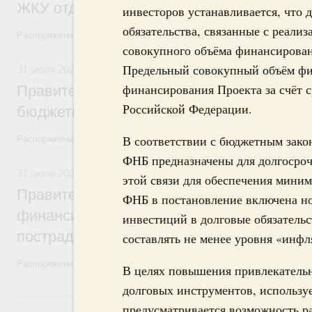
ЖКУ отдельным категориям граждан
инвесторов устанавливается, что 
обязательства, связанные с реали
Распоряжение от 30 июля 2026 года №2032-р
совокупного объёма финансировани
Предельный совокупный объём фи
31 июля 2026
,
Бюджеты субъектов Федерации. Межбюдже
финансирования Проекта за счёт 
Правительство спишет часть задолженно
Российской Федерации.
бюджетным кредитам ещё двум региона
В соответствии с бюджетным зако
Распоряжение от 29 июля 2026 года №2016-р
ФНБ предназначены для долгосро
31 июля 2026
,
Чрезвычайные ситуации и ликвидация их по
этой связи для обеспечения миним
Правительство выделило дополнительно
ФНБ в постановление включена нор
финансирование Дагестану и Чечне на 
инвестиций в долговые обязательс
пострадавшим от наводнения
составлять не менее уровня «инфл
Распоряжение от 28 июля 2026 года №1999-р и распоряжение от 30 
В целях повышения привлекательн
долговых инструментов, использу
30 июля, четверг
предусматривается возможность р