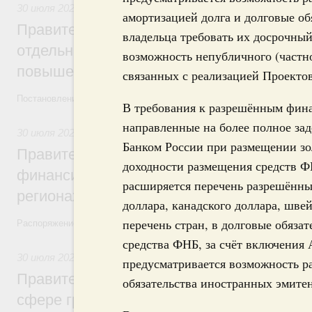
30 июля 2026
,
Оборот бензина и дизельного топлива
амортизацией долга и долговые об
Правительство ввело новый временный з
владельца требовать их досрочный
отдельных видов топлива и утвердило ря
возможность непубличного (частно
повышения доступности нефтепродуктов
связанных с реализацией Проектов
Постановления от 30 июля 2026 года №952, №953, №954
В требования к разрешённым фина
направленные на более полное за
30 июля 2026
,
Малое и среднее предпринимательство
Банком России при размещении з
Правительство выделило дополнительно
доходности размещения средств 
финансирование на поддержку бизнеса 
расширяется перечень разрешённы
регионах
доллара, канадского доллара, шве
перечень стран, в долговые обяза
Распоряжение от 30 июля 2026 года №2031-р
средства ФНБ, за счёт включения
30 июля 2026
,
Авиастроение
предусматривается возможность р
Правительство профинансирует приорит
обязательства иностранных эмитен
сфере гражданской авиации