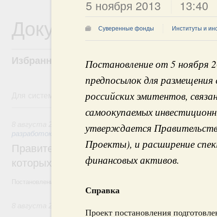
5 ноября 2013
13:40
Документы
Суверенные фонды
Институты и ин
Избранные документы со справками к ни
Постановление от 5 ноября 2
предпосылок для размещения 
российских эмитентов, связа
Для системного поиска перейдите в раздел "Поиск по 
8 августа, суббота
самоокупаемых инвестиционн
8 августа 2026
,
Государственная политика в сфере научны
утверждается Правительство
разработок
Проекты), и расширение спе
Правительство расширило перечень пре
финансовых активов.
которых освобождаются от НДФЛ
Постановление от 5 августа 2026 года №978
Справка
8 августа 2026
,
Отрасль информационных технологий
Проект постановления подготовле