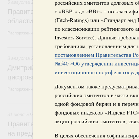
российских эмитентов долговых об
5 августа 2026
,
Национальный проект «Экологическое бла
с «ВВВ-» до «ВВ+» – по классифи
Правительство увеличило объём финанс
(Fitch-Ratings) или «Стандарт энд 
области в рамках федерального проекта
по классификации рейтингового а
Распоряжение от 3 августа 2026 года №2067-р
Investors Service). Данные требо
требованиям, установленным для 
3 августа, понедельник
постановлением Правительства Рос
3 августа 2026
,
Регулирование в сфере торговли. Защита
№540 «Об утверждении инвестиц
Дмитрий Григоренко возглавил штаб по 
инвестиционного портфеля госуд
цифровых платформ
Документом также предусматривае
Распоряжение от 25 июля 2026 года №1966-р
российских эмитентов в части вк
одной фондовой биржи и в перечн
31 июля, пятница
фондовых индексов «Индекс РТС»
31 июля 2026
,
Социальная поддержка отдельных категорий
акции российских эмитентов, связ
Правительство направит регионам более
на предоставление мер социальной подд
В целях обеспечения софинансиров