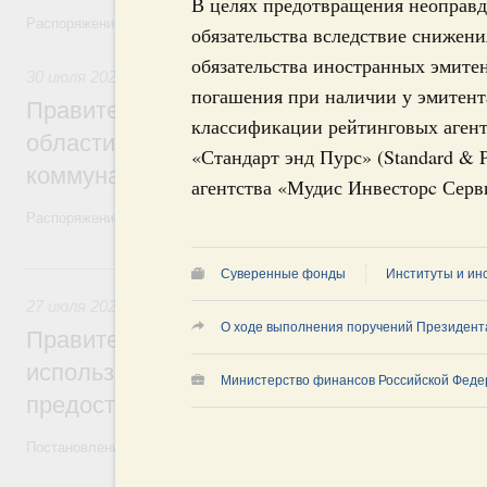
В целях предотвращения неоправд
Распоряжение от 27 июля 2026 года №1979-р, распоряжение от 30 и
обязательства вследствие снижени
обязательства иностранных эмитен
30 июля 2026
,
Жилищно-коммунальное хозяйство
погашения при наличии у эмитент
Правительство выделило финансировани
классификации рейтинговых агентс
области на поддержку предприятий жил
«Стандарт энд Пурс» (Standard & 
коммунального хозяйства
агентства «Мудис Инвесторc Сервис
Распоряжение от 29 июля 2026 года №2021-р
27 июля, понедельник
Суверенные фонды
Институты и ин
27 июля 2026
,
Государственные и муниципальные услуги
О ходе выполнения поручений Президент
Правительство утвердило параметры эк
использованию платёжных карт «Мир» д
Министерство финансов Российской Феде
предоставления отдельных мер соцзащи
Постановление от 18 июля 2026 года №914