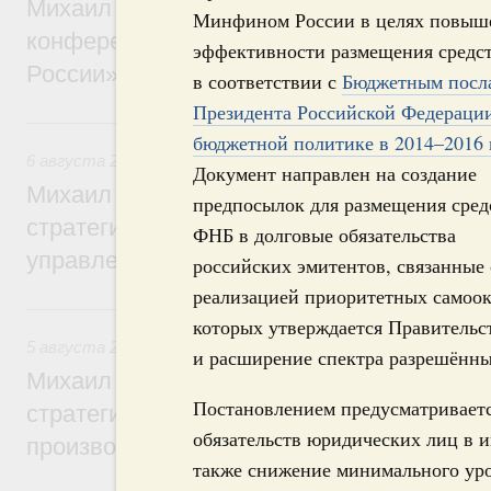
Михаил Мишустин дал поручения по итог
Минфином России в целях повыш
конференции «Цифровая индустрия пр
эффективности размещения средс
России»
в соответствии с
Бюджетным посл
Президента Российской Федераци
6 августа, четверг
бюджетной политике в 2014–2016 
6 августа 2026
,
Технологическое развитие. Инновации
Документ направлен на создание
Михаил Мишустин дал поручения по ито
предпосылок для размещения сред
стратегической сессии о совершенствов
ФНБ в долговые обязательства
управления научно-технологическим раз
российских эмитентов, связанные 
реализацией приоритетных самоо
5 августа, среда
которых утверждается Правительс
5 августа 2026
,
Вопросы производительности труда и по
и расширение спектра разрешённ
Михаил Мишустин дал поручения по ито
Постановлением предусматриваетс
стратегической сессии, посвящённой п
обязательств юридических лиц в 
производительности труда
также снижение минимального уро