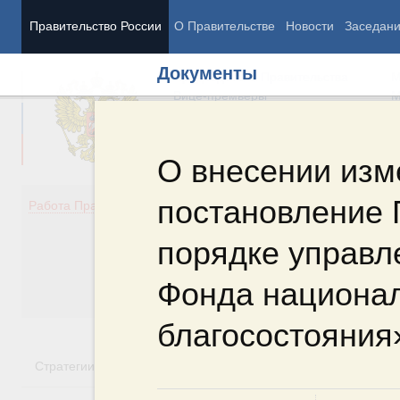
Правительство России
О Правительстве
Новости
Заседан
Документы
Председатель Правительства
М
Вице-премьеры
М
О внесении изм
постановление 
Демография
Занято
Работа Правительства
Здоровье
Технол
Образование
Эконом
порядке управл
Культура
Финан
Общество
Социал
Фонда национа
Государство
благосостояния
Стратегии
Государственные программы
Национальн