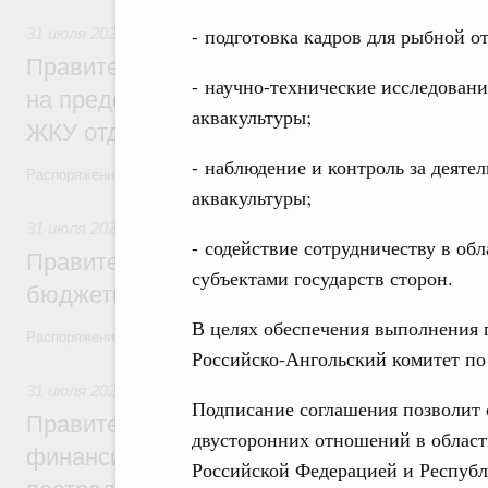
- подготовка кадров для рыбной о
31 июля 2026
,
Социальная поддержка отдельных категорий
Правительство направит регионам более
- научно-технические исследовани
на предоставление мер социальной подд
аквакультуры;
ЖКУ отдельным категориям граждан
- наблюдение и контроль за деяте
Распоряжение от 30 июля 2026 года №2032-р
аквакультуры;
31 июля 2026
,
Бюджеты субъектов Федерации. Межбюдже
- содействие сотрудничеству в об
Правительство спишет часть задолженно
субъектами государств сторон.
бюджетным кредитам ещё двум региона
В целях обеспечения выполнения 
Распоряжение от 29 июля 2026 года №2016-р
Российско-Ангольский комитет по
31 июля 2026
,
Чрезвычайные ситуации и ликвидация их по
Подписание соглашения позволит с
Правительство выделило дополнительно
двусторонних отношений в област
финансирование Дагестану и Чечне на 
Российской Федерацией и Республ