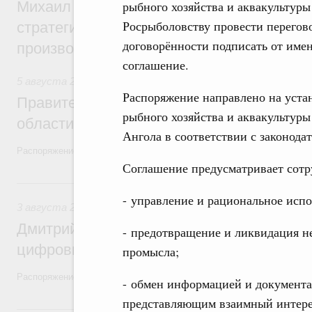
Михаил Мишустин дал поручения по ито
рыбного хозяйства и аквакультуры 
Росрыболовству провести перегов
стратегической сессии, посвящённой п
договорённости подписать от име
производительности труда
соглашение.
5 августа 2026
,
Национальный проект «Экологическое бла
Распоряжение направлено на уста
Правительство увеличило объём финанс
рыбного хозяйства и аквакультур
области в рамках федерального проекта
Ангола в соответствии с законодат
Распоряжение от 3 августа 2026 года №2067-р
Соглашение предусматривает сотр
3 августа, понедельник
- управление и рациональное исп
3 августа 2026
,
Регулирование в сфере торговли. Защита
Дмитрий Григоренко возглавил штаб по 
- предотвращение и ликвидация н
цифровых платформ
промысла;
Распоряжение от 25 июля 2026 года №1966-р
- обмен информацией и документа
представляющим взаимный интере
31 июля, пятница