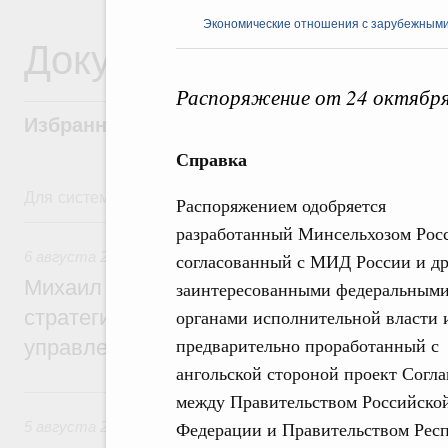
Экономические отношения с зарубежными 
Документы
Распоряжение от 24 октября
Избранные документы со справками к ни
Справка
Для системного поиска перейдите в раздел "Поиск по 
Распоряжением одобряется
6 августа, четверг
разработанный Минсельхозом Рос
6 августа 2026
,
Технологическое развитие. Инновации
согласованный с МИД России и д
Михаил Мишустин дал поручения по ито
заинтересованными федеральным
стратегической сессии о совершенствов
органами исполнительной власти 
предварительно проработанный с
управления научно-технологическим раз
ангольской стороной проект Согл
5 августа, среда
между Правительством Российско
Федерации и Правительством Респ
5 августа 2026
,
Вопросы производительности труда и по