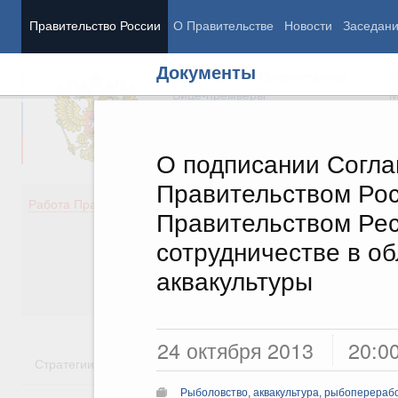
Правительство России
О Правительстве
Новости
Заседан
Документы
Председатель Правительства
М
Вице-премьеры
М
О подписании Согл
Правительством Рос
Демография
Занято
Работа Правительства
Правительством Рес
Здоровье
Технол
Образование
Эконом
сотрудничестве в об
Культура
Финан
аквакультуры
Общество
Социал
Государство
24 октября 2013
20:0
Стратегии
Государственные программы
Национальн
Рыболовство, аквакультура, рыбоперераб