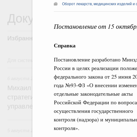
Оборот лекарств, медицинских изделий и 
Документы
Постановление от 15 октябр
Избранные документы со справками к ни
Справка
Постановление разработано Минз
Для системного поиска перейдите в раздел "Поиск по 
России в целях реализации полож
6 августа, четверг
федерального закона от 25 июня 2
6 августа 2026
,
Технологическое развитие. Инновации
года №93-ФЗ «О внесении измене
Михаил Мишустин дал поручения по ито
отдельные законодательные акты
стратегической сессии о совершенствов
Российской Федерации по вопрос
управления научно-технологическим раз
осуществления государственного
контроля (надзора) и муниципальн
5 августа, среда
контроля».
5 августа 2026
,
Вопросы производительности труда и по