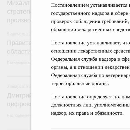
Михаил Мишустин дал поручения по ито
Постановлением устанавливается 
стратегической сессии, посвящённой п
государственного надзора в сфере
производительности труда
проверок соблюдения требований,
обращении лекарственных средств
5 августа 2026
,
Национальный проект «Экологическое бла
Постановление устанавливает, что
Правительство увеличило объём финанс
отношении лекарственных средств
области в рамках федерального проекта
Федеральная служба надзора в сфе
Распоряжение от 3 августа 2026 года №2067-р
органы, а в отношении лекарствен
Федеральная служба по ветеринар
3 августа, понедельник
территориальные органы.
3 августа 2026
,
Регулирование в сфере торговли. Защита
Дмитрий Григоренко возглавил штаб по 
Постановление определяет полномо
цифровых платформ
должностных лиц, уполномоченны
надзор, их права и обязанности.
Распоряжение от 25 июля 2026 года №1966-р
31 июля, пятница