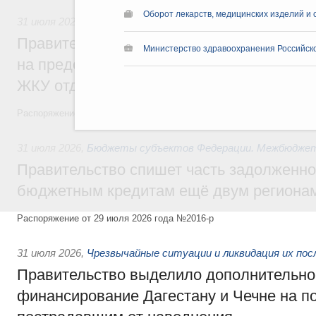
Оборот лекарств, медицинских изделий и 
31 июля 2026
,
Социальная поддержка отдельных категорий
Правительство направит регионам более
Министерство здравоохранения Российск
на предоставление мер социальной подд
ЖКУ отдельным категориям граждан
Распоряжение от 30 июля 2026 года №2032-р
31 июля 2026
,
Бюджеты субъектов Федерации. Межбюдже
Правительство спишет часть задолженно
бюджетным кредитам ещё двум региона
Распоряжение от 29 июля 2026 года №2016-р
31 июля 2026
,
Чрезвычайные ситуации и ликвидация их по
Правительство выделило дополнительно
финансирование Дагестану и Чечне на 