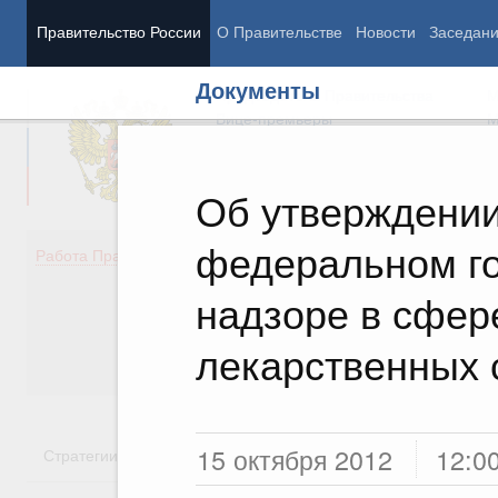
Правительство России
О Правительстве
Новости
Заседан
Документы
Председатель Правительства
М
Вице-премьеры
М
Об утверждени
федеральном г
Демография
Занято
Работа Правительства
Здоровье
Технол
Образование
Эконом
надзоре в сфе
Культура
Финан
Общество
Социал
лекарственных 
Государство
15 октября 2012
12:0
Стратегии
Государственные программы
Национальн